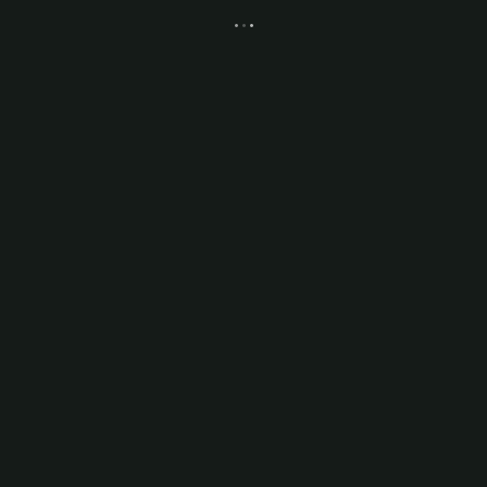
.
.
.